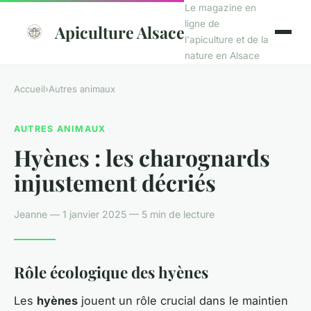
Le magazine en
ligne de
Apiculture Alsace
l'apiculture et de la
nature en Alsace
Accueil
›
Autres animaux
AUTRES ANIMAUX
Hyènes : les charognards
injustement décriés
Jeanne — 1 janvier 2025 — 5 min de lecture
Rôle écologique des hyènes
Les
hyènes
jouent un rôle crucial dans le maintien