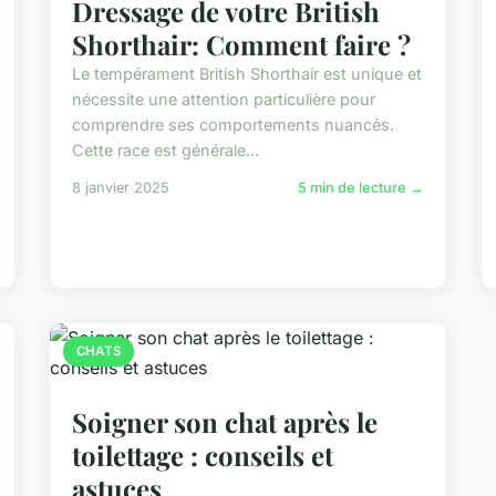
Dressage de votre British
Shorthair: Comment faire ?
Le tempérament British Shorthair est unique et
nécessite une attention particulière pour
comprendre ses comportements nuancés.
Cette race est générale...
8 janvier 2025
5 min de lecture →
CHATS
Soigner son chat après le
toilettage : conseils et
astuces