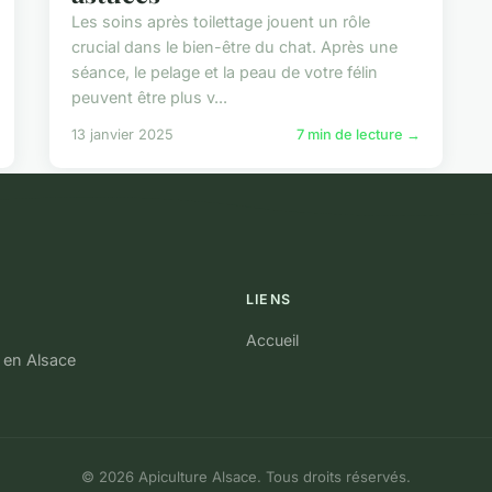
Les soins après toilettage jouent un rôle
crucial dans le bien-être du chat. Après une
séance, le pelage et la peau de votre félin
peuvent être plus v...
13 janvier 2025
7 min de lecture →
LIENS
Accueil
e en Alsace
© 2026 Apiculture Alsace. Tous droits réservés.