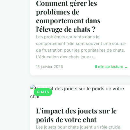
Comment gérer les
problèmes de
comportement dans
l'élevage de chats ?
Les problèmes courants dans le
comportement félin sont souvent une source
de frustration pour les propriétaires de chats.
L'éducation des chats joue u...
15 janvier 2025
6 min de lecture →
CHATS
L'impact des jouets sur le
poids de votre chat
Les jouets pour chats jouent un rôle crucial