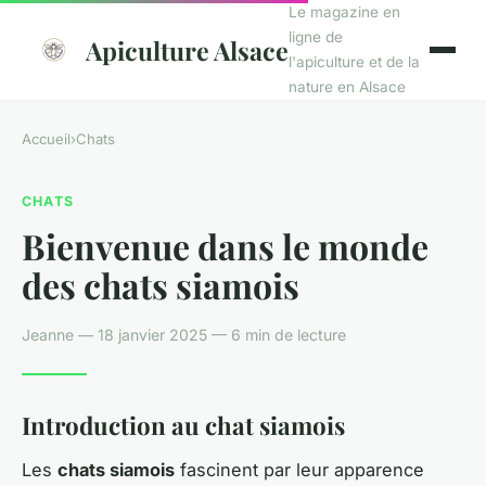
Le magazine en
ligne de
Apiculture Alsace
l'apiculture et de la
nature en Alsace
Accueil
›
Chats
CHATS
Bienvenue dans le monde
des chats siamois
Jeanne — 18 janvier 2025 — 6 min de lecture
Introduction au chat siamois
Les
chats siamois
fascinent par leur apparence